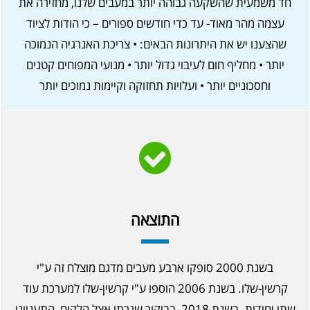
חד משמעית שהשקעה גבוהה יותר במעבים שלנו, מחזירה את
עצמה מהר מאוד- עד כדי חודשים ספורים – כי הודות לציוד
שהצענו יש את היתרונות הבאים: • צריכת האנרגיה הנמוכה
יותר • מחליף חום לעיבוי גדול יותר • מנועי המפוחים קטנים
וחסכוניים יותר • ועלויות תחזוקה וקיימות נמוכים יותר
התוצאה
בשנת 2000 סופקו ארבע מעבים מדגם מוצלח זה ע"י
קרשין-שלו. בשנת 2006 הוספו ע"י קרשין-שלו למערכת עוד
שתי יחידות. בשנת 2018, בביקור שגרתי אצל הלקוח, התעניינו