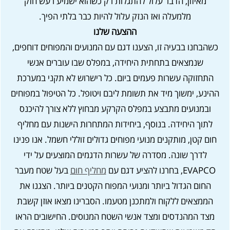
מאיזון, הדבר עלול להתגלות רק כשהוא ישמיע רעש חזק
מלמעלה ואז הנזק עלול להיות כבר בלתי הפיך.
ההצעה שלנו
כשהבחנו בבעיה זו, הצענו דגם עם המנועים והמפוחים דוחפים,
שנמצאים בתחתית היחידה, במפלס שבו עוברים אנשי
התחזוקה עשרות פעמים ביום. כל רישרוש לא תקני במערכת
ההינע, ימשוך מיד את תשומת ליבם ויטופל. כל הטיפול במפוחים
ובמנועים מתבצע במפלס הקרקע מבחוץ ללא צורך להיכנס
לתוך היחידה. בנוסף, ביחידות המתחרות הישנות עם מחליף
חום קטן, מותקנים מנועי מפוחים גדולים זוללי חשמל. אנו פנינו
לדרך שונה. מסדרה של עשרות הדגמים המוצעים על ידי
EVAPCO, בחרנו להציע דגם עם
מחליף חום
בעל שטח מעבר
החום הגדול ביותר ומנועי המפוח הקטנים ביותר. הצגנו את
הממצאים ללקוח ולמתכנן מטעמו. הסברינו מצאו אוזן קשבת
מצד המהנדסים ומצד אנשי השטח המנוסים. החישובים הראו