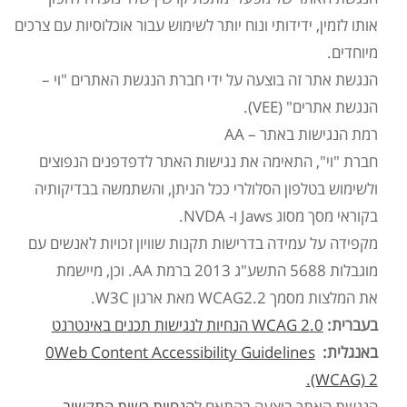
אותו לזמין, ידידותי ונוח יותר לשימוש עבור אוכלוסיות עם צרכים
מיוחדים.
הנגשת אתר זה בוצעה על ידי חברת הנגשת האתרים "וי –
הנגשת אתרים" (VEE).
רמת הנגישות באתר –
AA
חברת "וי", התאימה את נגישות האתר לדפדפנים הנפוצים
ולשימוש בטלפון הסלולרי ככל הניתן, והשתמשה בבדיקותיה
בקוראי מסך מסוג Jaws ו- NVDA.
מקפידה על עמידה בדרישות תקנות שוויון זכויות לאנשים עם
מוגבלות 5688 התשע"ג 2013 ברמת AA. וכן, מיישמת
את המלצות מסמך WCAG2.2 מאת ארגון W3C.
בעברית:
WCAG 2.0 הנחיות לנגישות תכנים באינטרנט
באנגלית:
Web Content Accessibility Guidelines
0
(WCAG) 2.
הנגשת האתר בוצעה בהתאם ל
הנחיות רשות התקשוב