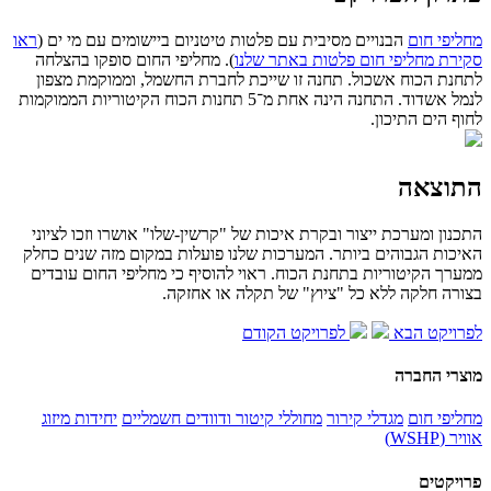
מחליפי חום
הבנויים מסיבית עם פלטות טיטניום ביישומים עם מי ים (
ראו
סקירת מחליפי חום פלטות באתר שלנו
). מחליפי החום סופקו בהצלחה
לתחנת הכוח אשכול. תחנה זו שייכת לחברת החשמל, וממוקמת מצפון
לנמל אשדוד. התחנה הינה אחת מ־5 תחנות הכוח הקיטוריות הממוקמות
לחוף הים התיכון.
התוצאה
התכנון ומערכת ייצור ובקרת איכות של "קרשין-שלו" אושרו וזכו לציוני
האיכות הגבוהים ביותר. המערכות שלנו פועלות במקום מזה שנים כחלק
ממערך הקיטוריות בתחנת הכוח. ראוי להוסיף כי מחליפי החום עובדים
בצורה חלקה ללא כל "ציוץ" של תקלה או אחזקה.
לפרויקט הבא
לפרויקט הקודם
מוצרי החברה
מחליפי חום
מגדלי קירור
מחוללי קיטור ודוודים חשמליים
יחידות מיזוג
אוויר (WSHP)
פרויקטים