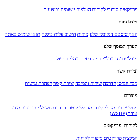
פרויקטים
סיפורי לקוחות
המלצות
יישומים וביצועים
מידע נוסף
האקוסיסטם הגלובלי שלנו
אודות
חישוב עלות כוללת
תנאי שימוש באתר
הערך המוסף שלנו
מנכל"ים / סמנכל"ים
מהנדסים
מנהלי תפעול
יצירת קשר
גיבוי הנדסי
הדרכה
שירות ותמיכה
יצירת קשר
הצהרת נגישות
מוצרים
מחליפי חום
מגדלי קירור
מחוללי קיטור ודוודים חשמליים
יחידות מיזוג
אוויר (WSHP)
לקוחות ופרויקטים
המלצות
פרויקטים
סיפורי לקוחות