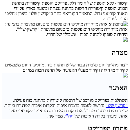
קיטור - ללא תוספת של חומר דלק. פרויקט הוספת קיטוריות בתחנת
הכוח: תוספת קיטוריות חדשות בתחנה נבנתה ובוצעה בארץ על ידי
תאגיד קוריאני גדול. התאגיד הקוריאני בחר ב"קרשין שלו" כיצרן מחליפי
החום לפרויקט.
בתמונה:
אחת מיחידות מחליפי חום פלטות טיטניום מתוצרת "קרשין-שלו".
היחידות סופקו לתחנת הכוח "אשכול" של חח"י.
מטרה
ייצור מחליפי חום פלטות עבור שלוש תחנות כוח. מחליפי החום משמשים
לקירור מי הקזה וקירור מעגלי האנרגיה של תחנת הכוח במי ים.
האתגר
השתלבות בפרויקט מורכב של תוספת קיטוריות בתחנת כוח פעילה.
"קרשין שלו"
נדרשה לעמוד ברמות איכות ובקרות איכות קפדניות ביותר.
שני גורמים ביצעו במקביל את בקרת האיכות - התאגיד הקוריאני מצד
אחד, ומערך בקרת האיכות של
חח"י
. מצד שני.
פתרון הפרויקט