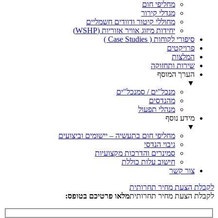
מחליפי חום
מגדלי קירור
מחוללי קיטור ודוודים חשמליים
יחידות מיזוג אוויר אזוריות (WSHP)
סיפורי לקוחות ( Case Studies )
פרויקטים
המלצות
שירות ותחזוקה
הערך המוסף
▼
מנכל"ים / סמנכל"ים
מהנדסים
מנהלי תפעול
מידע נוסף
▼
מחליפי חום בתעשיה – יישומים וביצועים
גיבוי הנדסי
סמינרים והדרכות מקצועיות
חישוב עלות כוללת
צור קשר
לקבלת
הצעת מחיר תחרותית
לקבלת הצעת מחיר תחרותית
מלאו פרטיכם בטופס: