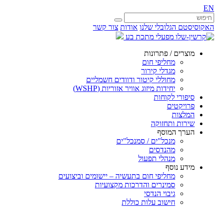
EN
האקוסיסטם הגלובלי שלנו
אודות
צור קשר
מוצרים / פתרונות
מחליפי חום
מגדלי קירור
מחוללי קיטור ודוודים חשמליים
יחידות מיזוג אוויר אזוריות (WSHP)
סיפורי לקוחות
פרויקטים
המלצות
שירות ותחזוקה
הערך המוסף
מנכל"ים / סמנכל"ים
מהנדסים
מנהלי תפעול
מידע נוסף
מחליפי חום בתעשיה – יישומים וביצועים
סמינרים והדרכות מקצועיות
גיבוי הנדסי
חישוב עלות כוללת